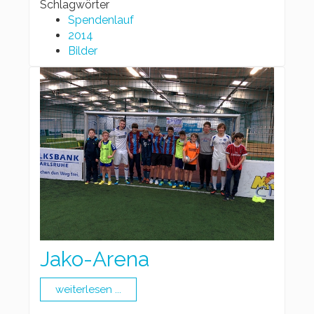
Schlagwörter
Spendenlauf
2014
Bilder
Jako-Arena
weiterlesen ...