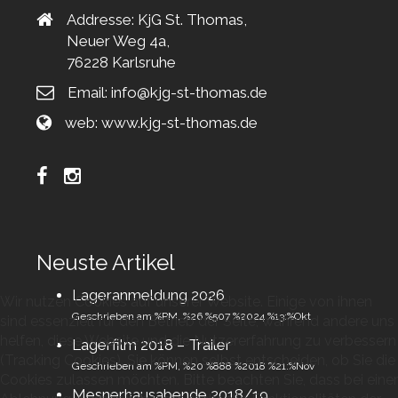
Addresse: KjG St. Thomas,
Neuer Weg 4a,
76228 Karlsruhe
Email:
info@kjg-st-thomas.de
web:
www.kjg-st-thomas.de
Neuste Artikel
Lageranmeldung 2026
Wir nutzen Cookies auf unserer Website. Einige von ihnen
Geschrieben am %PM, %26 %507 %2024 %13:%Okt
sind essenziell für den Betrieb der Seite, während andere uns
helfen, diese Website und die Nutzererfahrung zu verbessern
Lagerfilm 2018 – Trailer
(Tracking Cookies). Sie können selbst entscheiden, ob Sie die
Geschrieben am %PM, %20 %888 %2018 %21:%Nov
Cookies zulassen möchten. Bitte beachten Sie, dass bei einer
Mesnerhausabende 2018/19