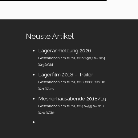
Neuste Artikel
Lageranmeldung 2026
Geschrieben am %PM, %26 %507 %2024
%13:%Okt
Lagerfilm 2018 – Trailer
Geschrieben am %PM, %20 %888 %2018
%21:%Nov
Mesnerhausabende 2018/19
Geschrieben am %PM, %24 %799 %2018
%20:%Okt