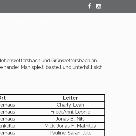
en
Bilder
Impressum
Top Secret
en
Bilder
Impressum
Top Secret
 Hohenwettersbach und Grünwettersbach an.
nander. Man spielt, bastelt und unterhält sich
Ort
Leiter
erhaus
Charly, Leah
erhaus
Friedi,Anni, Leonie
erhaus
Jonas B., Nils
enkeller
Mick, Jonas F., Mathilda
erhaus
Pauline, Sarah, Jule